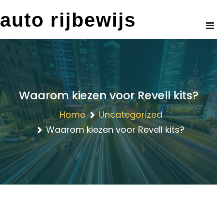
Skip
auto rijbewijs
to
content
Waarom kiezen voor Revell kits?
Home
Uncategorized
Waarom kiezen voor Revell kits?