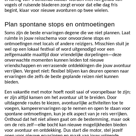
vogels of ruisende bladeren zorgt ervoor dat elke dag fris
begint, klaar voor nieuwe avonturen op twee wielen.
Plan spontane stops en ontmoetingen
Soms zijn de beste ervaringen degene die we niet plannen. Laat
ruimte in jouw reisschema voor onvoorziene stops en
ontmoetingen met locals of andere reizigers. Misschien stuit je
wel op een lokaal festival of word uitgenodigd voor een
zelfgemaakte maaltijd door vriendelijke dorpelingen—deze
onverwachte momenten kunnen leiden tot nieuwe
vriendschappen en verrassende ontdekkingen die jouw avontuur
verrijken. Vergeet niet: flexibel blijven kan deuren openen naar
ervaringen die zelfs de beste geplande reizen niet kunnen
bieden.
Een vakantie met motor hoeft nooit saai of voorspelbaar te zijn;
er zijn altijd kansen om het avontuur uit te breiden. Door
uitdagende routes te kiezen, avontuurlijke activiteiten toe te
voegen, kampeerervaringen op te nemen en open te staan voor
spontane ontmoetingen, kun je elk aspect van je reis verrijken.
Onthoud dat het niet alleen gaat om de bestemming, maar ook
om de reis zelf—elke bocht kan nieuwe mogelijkheden bieden
voor avontuur en ontdekking. Dus start die motor, stel jezelf