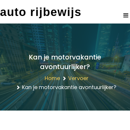
Skip
auto rijbewijs
to
content
Kan je motorvakantie
avontuurlijker?
Home
Vervoer
Kan je motorvakantie avontuurlijker?