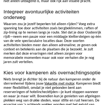
niet alleen uitdagend is, maar ook rijk aan visuele pracht.
Integreer avontuurlijke activiteiten
onderweg
Waarom zou je jezelf beperken tot alleen rijden? Voeg extra
spanning toe door activiteiten zoals bergbeklimmen, raften of
zip-lining op te nemen langs je route. Stel dat je door Oostenrijk
rijdt—neem een pauze voor een middagje klettersteigen op één
van de vele spectaculaire locaties daar. Deze soorten
activiteiten bieden meer dan alleen adrenaline; ze geven ook
context en betekenis aan de plaatsen die je bezoekt. Je zult
merken dat deze ervaringen niet alleen zorgen voor
memorabele momenten maar ook voor verhalen die je nog
jaren zult vertellen.
Kies voor kamperen als overnachtingsoptie
Niets brengt je dichter bij de natuur dan kamperen onder de
sterrenhemel tijdens jouw
Vakantie met motor
. Kamperen biedt
meer flexibiliteit, omdat je niet gebonden bent aan
reserveringen of hotelinchecktijden—je kunt stoppen wanneer
en waar je maar wilt. Bovendien kun je genieten van afgelegen
plekken weg van drukke steden, waar stilte en rust heersen. De
ervaring van 's ochtends wakker worden met het geluid van