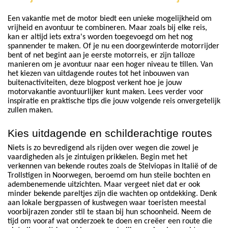
Een vakantie met de motor biedt een unieke mogelijkheid om
vrijheid en avontuur te combineren. Maar zoals bij elke reis,
kan er altijd iets extra's worden toegevoegd om het nog
spannender te maken. Of je nu een doorgewinterde motorrijder
bent of net begint aan je eerste motorreis, er zijn talloze
manieren om je avontuur naar een hoger niveau te tillen. Van
het kiezen van uitdagende routes tot het inbouwen van
buitenactiviteiten, deze blogpost verkent hoe je jouw
motorvakantie avontuurlijker kunt maken. Lees verder voor
inspiratie en praktische tips die jouw volgende reis onvergetelijk
zullen maken.
Kies uitdagende en schilderachtige routes
Niets is zo bevredigend als rijden over wegen die zowel je
vaardigheden als je zintuigen prikkelen. Begin met het
verkennen van bekende routes zoals de Stelviopas in Italië of de
Trollstigen in Noorwegen, beroemd om hun steile bochten en
adembenemende uitzichten. Maar vergeet niet dat er ook
minder bekende pareltjes zijn die wachten op ontdekking. Denk
aan lokale bergpassen of kustwegen waar toeristen meestal
voorbijrazen zonder stil te staan bij hun schoonheid. Neem de
tijd om vooraf wat onderzoek te doen en creëer een route die