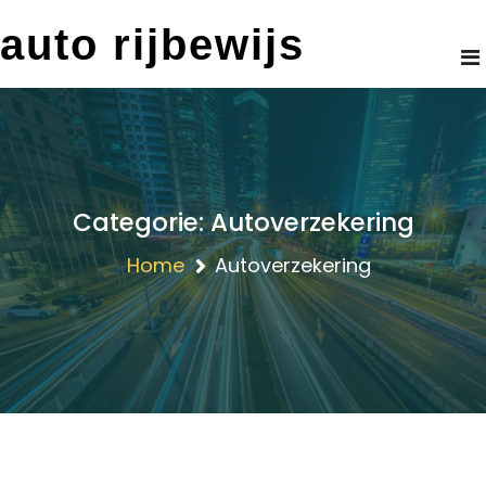
Skip
auto rijbewijs
to
content
Categorie:
Autoverzekering
Home
Autoverzekering